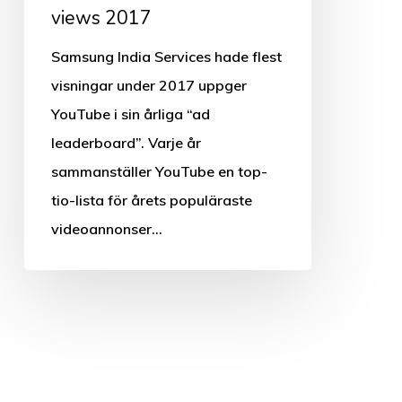
views 2017
fick
flest
Samsung India Services hade flest
views
visningar under 2017 uppger
2017
YouTube i sin årliga “ad
leaderboard”. Varje år
sammanställer YouTube en top-
tio-lista för årets populäraste
videoannonser…