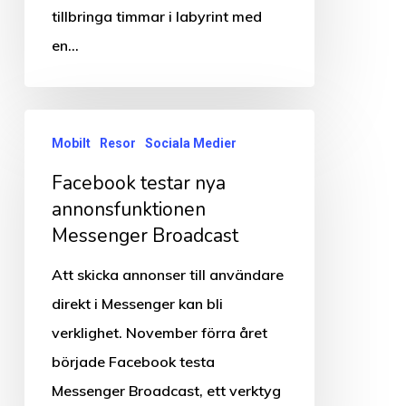
tillbringa timmar i labyrint med
en…
Facebook
Mobilt
Resor
Sociala Medier
testar
Facebook testar nya
nya
annonsfunktionen
annonsfunktionen
Messenger Broadcast
Messenger
Broadcast
Att skicka annonser till användare
direkt i Messenger kan bli
verklighet. November förra året
började Facebook testa
Messenger Broadcast, ett verktyg