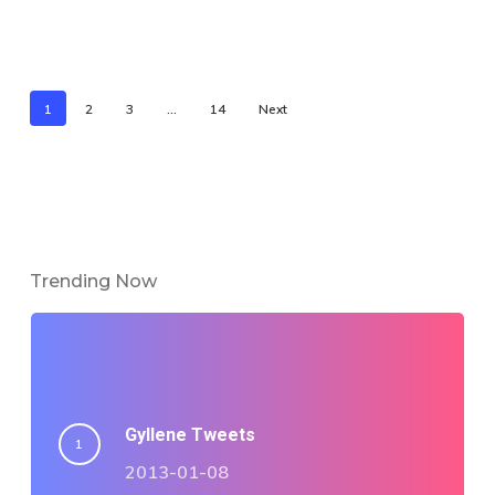
1
2
3
…
14
Next
Trending Now
Gyllene Tweets
2013-01-08