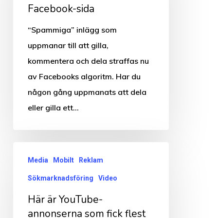
Facebook-sida
–
så
“Spammiga” inlägg som
påverkas
uppmanar till att gilla,
din
kommentera och dela straffas nu
Facebook-
av Facebooks algoritm. Har du
sida
någon gång uppmanats att dela
eller gilla ett…
Här
Media
Mobilt
Reklam
är
Sökmarknadsföring
Video
YouTube-
annonserna
Här är YouTube-
som
annonserna som fick flest