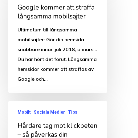
Google kommer att straffa
att
långsamma mobilsajter
straffa
långsamma
Ultimatum till långsamma
mobilsajter
mobilsajter: Gör din hemsida
snabbare innan juli 2018, annars...
Du har hört det förut. Långsamma
hemsidor kommer att straffas av
Google och…
Hårdare
Mobilt
Sociala Medier
Tips
tag
Hårdare tag mot klickbeten
mot
– så påverkas din
klickbeten