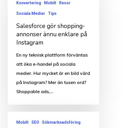
Konvertering
Mobilt
Resor
gör
Sociala Medier
Tips
shopping-
annonser
Salesforce gör shopping-
ännu
annonser ännu enklare på
Instagram
enklare
på
En ny teknisk plattform förväntas
Instagram
att öka e-handel på sociala
medier. Hur mycket är en bild värd
på Instagram? Mer än tusen ord?
Shoppable ads,…
Google
Mobilt
SEO
Sökmarknadsföring
kommer