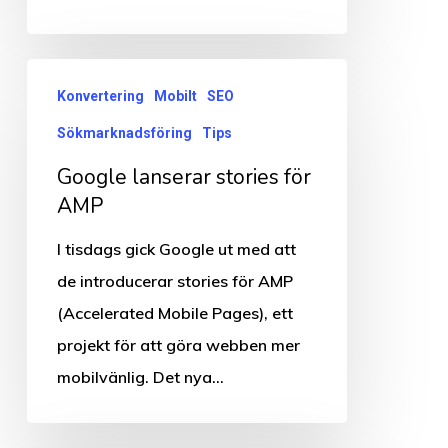
Google
Konvertering
Mobilt
SEO
lanserar
Sökmarknadsföring
Tips
stories
för
Google lanserar stories för
AMP
AMP
I tisdags gick Google ut med att
de introducerar stories för AMP
(Accelerated Mobile Pages), ett
projekt för att göra webben mer
mobilvänlig. Det nya…