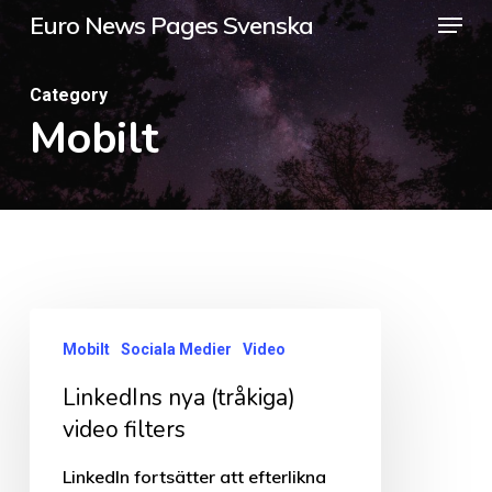
Menu
Skip
Euro News Pages Svenska
to
Close
main
Category
Menu
Mobilt
content
LinkedIns
Mobilt
Sociala Medier
Video
nya
LinkedIns nya (tråkiga)
(tråkiga)
video filters
video
filters
LinkedIn fortsätter att efterlikna