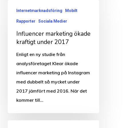
Influencer
Internetmarknadsföring
Mobilt
marketing
Rapporter
Sociala Medier
ökade
kraftigt
Influencer marketing ökade
under
kraftigt under 2017
2017
Enligt en ny studie från
analysföretaget Klear ökade
influencer marketing på Instagram
med dubbelt så mycket under
2017 jämfört med 2016. När det
kommer till…
Salesforce