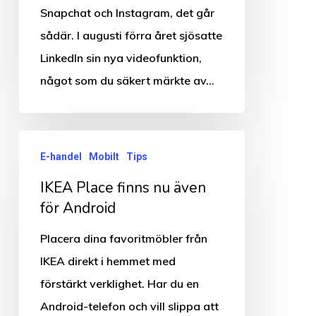
Snapchat och Instagram, det går
sådär. I augusti förra året sjösatte
LinkedIn sin nya videofunktion,
något som du säkert märkte av…
IKEA
E-handel
Mobilt
Tips
Place
IKEA Place finns nu även
finns
för Android
nu
även
Placera dina favoritmöbler från
för
IKEA direkt i hemmet med
Android
förstärkt verklighet. Har du en
Android-telefon och vill slippa att