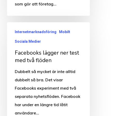
som gör att företag…
Facebooks
Internetmarknadsföring
Mobilt
lägger
Sociala Medier
ner
test
Facebooks lägger ner test
med
med två flöden
två
Dubbelt så mycket är inte alltid
flöden
dubbelt så bra. Det visar
Facebooks experiment med två
separata nyhetsflöden. Facebook
har under en längre tid låtit
användare…