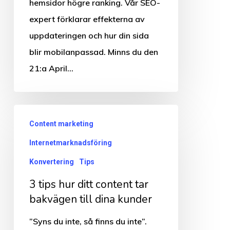
hemsidor högre ranking. Vår SEO-
expert förklarar effekterna av
uppdateringen och hur din sida
blir mobilanpassad. Minns du den
21:a April…
3
Content marketing
tips
Internetmarknadsföring
hur
ditt
Konvertering
Tips
content
3 tips hur ditt content tar
tar
bakvägen till dina kunder
bakvägen
”Syns du inte, så finns du inte”.
till