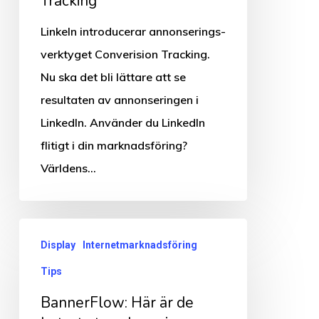
Tracking
LinkedIn
Conversion
LinkeIn introducerar annonserings-
Tracking
verktyget Converision Tracking.
Nu ska det bli lättare att se
resultaten av annonseringen i
LinkedIn. Använder du LinkedIn
flitigt i din marknadsföring?
Världens…
BannerFlow:
Display
Internetmarknadsföring
Här
Tips
är
de
BannerFlow: Här är de