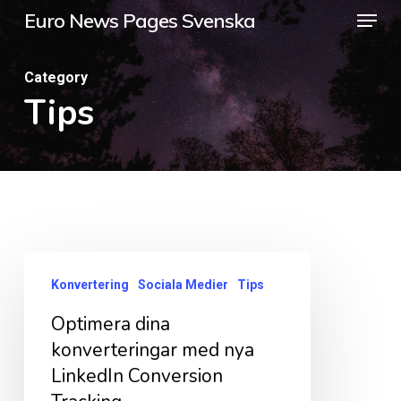
Menu
Skip
Euro News Pages Svenska
to
Close
main
Category
Menu
Tips
content
Optimera
Konvertering
Sociala Medier
Tips
dina
Optimera dina
konverteringar
konverteringar med nya
med
LinkedIn Conversion
nya