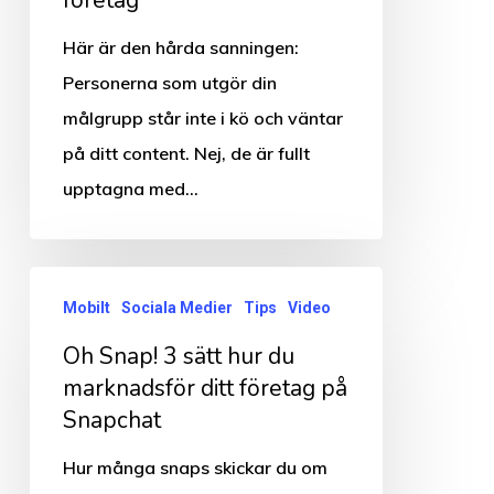
hittar
influencers
Här är den hårda sanningen:
som
Personerna som utgör din
passar
målgrupp står inte i kö och väntar
ditt
på ditt content. Nej, de är fullt
företag
upptagna med…
Oh
Mobilt
Sociala Medier
Tips
Video
Snap!
Oh Snap! 3 sätt hur du
3
marknadsför ditt företag på
sätt
Snapchat
hur
du
Hur många snaps skickar du om