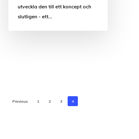
spridning
utveckla den till ett koncept och
slutligen - ett…
Previous
1
2
3
4