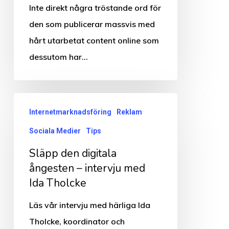
Inte direkt några tröstande ord för
dina
den som publicerar massvis med
kunder
hårt utarbetat content online som
dessutom har…
Släpp
Internetmarknadsföring
Reklam
den
Sociala Medier
Tips
digitala
ångesten
Släpp den digitala
–
ångesten – intervju med
Ida Tholcke
intervju
med
Läs vår intervju med härliga Ida
Ida
Tholcke, koordinator och