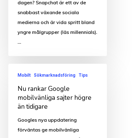
marknadsför
dagen? Snapchat är ett av de
ditt
snabbast växande sociala
företag
medierna och är vida spritt bland
på
yngre målgrupper (läs millennials).
Snapchat
…
Nu
Mobilt
Sökmarknadsföring
Tips
rankar
Nu rankar Google
Google
mobilvänliga sajter högre
mobilvänliga
än tidigare
sajter
högre
Googles nya uppdatering
än
förväntas ge mobilvänliga
tidigare