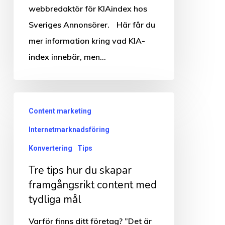
Tholcke
webbredaktör för KIA­index hos
Sveriges Annonsörer. Här får du
mer information kring vad KIA­
index innebär, men…
Tre
Content marketing
tips
Internetmarknadsföring
hur
du
Konvertering
Tips
skapar
Tre tips hur du skapar
framgångsrikt
framgångsrikt content med
content
tydliga mål
med
Varför finns ditt företag? ”Det är