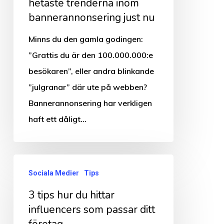
hetaste
hetaste trenderna inom
bannerannonsering just nu
trenderna
inom
Minns du den gamla godingen:
bannerannonsering
”Grattis du är den 100.000.000:e
just
besökaren”, eller andra blinkande
nu
”julgranar” där ute på webben?
Bannerannonsering har verkligen
haft ett dåligt…
3
Sociala Medier
Tips
tips
3 tips hur du hittar
hur
influencers som passar ditt
du
företag