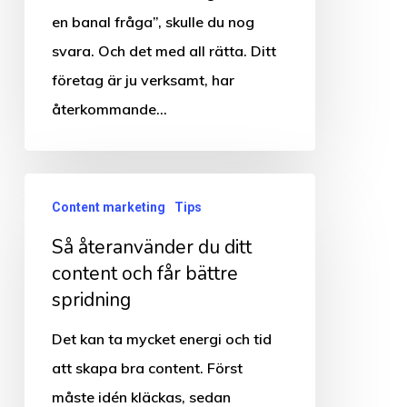
tydliga
en banal fråga”, skulle du nog
mål
svara. Och det med all rätta. Ditt
företag är ju verksamt, har
återkommande…
Så
Content marketing
Tips
återanvänder
Så återanvänder du ditt
du
content och får bättre
ditt
spridning
content
och
Det kan ta mycket energi och tid
får
att skapa bra content. Först
bättre
måste idén kläckas, sedan